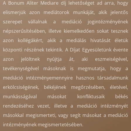
A Bonum Aliter Mediare díj lehetőséget ad arra, hogy
elismerjük azon mediátorok munkáját, akik jelentős
szerepet vállalnak a mediáció jogintézményének
népszerűsítésében, illetve kiemelkedően sokat tesznek
azon kollégákért, akik a mediálás hivatását életük
központi részének tekintik. A Díjat Egyesületünk évente
azon jelöltnek nyújtja át, aki eszmeiségével,
tevékenységével másoknak is megmutatja, hogy a
mediáció intézményemennyire hasznos társadalmunk
erkölcsiségének, békéjének megőrzésében, életével,
munkásságával másokat konfliktusaik békés
rendezéséhez vezet, illetve a mediáció intézményét
másokkal megismerteti, vagy segít másokat a mediáció
intézményének megismertetésében.