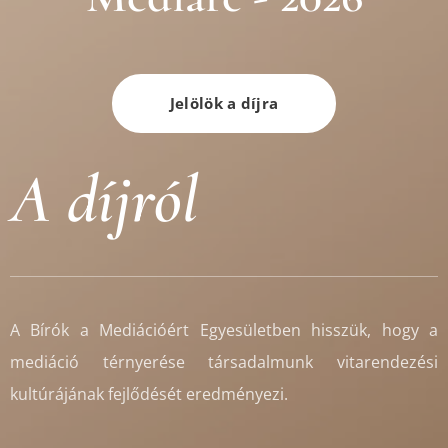
Jelölök a díjra
A díjról
A Bírók a Mediációért Egyesületben hisszük, hogy a
mediáció térnyerése társadalmunk vitarendezési
kultúrájának fejlődését eredményezi.