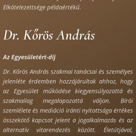
Elkötelezettsége példaértékű.
Dr. Kőrös András
Az Egyesületért-díj
Dr. Kőrös András szakmai tanácsai és személyes
jelenléte érdemben hozzájárultak ahhoz, hogy
az Egyesület működése kiegyensúlyozottá és
szakmailag megalapozottá váljon. Bírói
szemlélete és mediáció iránti nyitottsága értékes
összekötő
kapcsot jelent a jogalkalmazás és az
alternatív vitarendezés között. Életútjával,