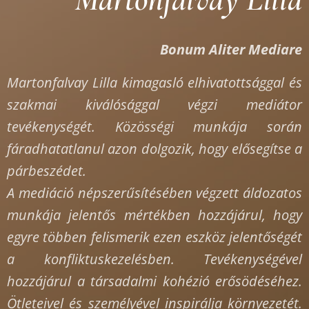
Bonum Aliter Mediare
Martonfalvay Lilla kimagasló elhivatottsággal és
szakmai kiválósággal végzi mediátor
tevékenységét. Közösségi munkája során
fáradhatatlanul azon dolgozik, hogy elősegítse a
párbeszédet.
A mediáció népszerűsítésében végzett áldozatos
munkája jelentős mértékben hozzájárul, hogy
egyre többen felismerik ezen eszköz jelentőségét
a konfliktuskezelésben. Tevékenységével
hozzájárul a társadalmi kohézió erősödéséhez.
Ötleteivel és személyével inspirálja környezetét.