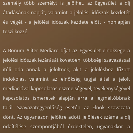
személy több személyt is jelölhet. az Egyesület a díj
átadásának napját, valamint a jelölési időszak kezdetét
és végét - a jelölési időszak kezdete előtt - honlapján
teszi közzé.
A Bonum Aliter Mediare díjat az Egyesület elnöksége a
jelölési időszak lezárását követően, többségi szavazással
ítéli oda annak a jelöltnek, akit a jelöléshez fűzött
indokolás, valamint az elnökség tagjai által a jelölt
mediációval kapcsolatos eszmeiségével, tevékenységével
kapcsolatos ismeretek alapján arra a legméltóbbnak
talál. Szavazategyenlőség esetén az Elnök szavazata
dönt. Az ugyanazon jelöltre adott jelölések száma a díj
odaítélése szempontjából érdektelen, ugyanakkor a