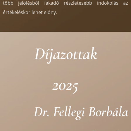
több jelölésből fakadó részletesebb indokolás az
értékeléskor lehet előny.
Díjazottak
2025
Dr. Fellegi Borbála